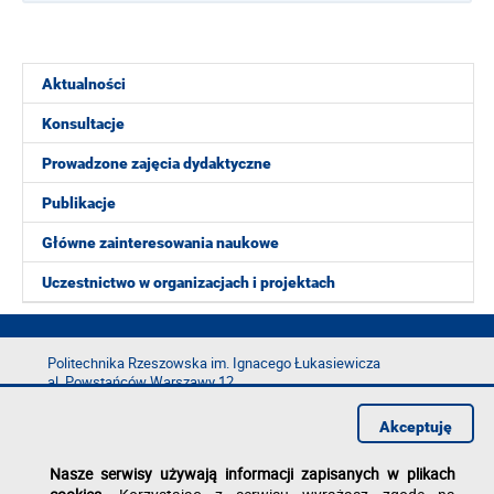
Aktualności
Konsultacje
Prowadzone zajęcia dydaktyczne
Publikacje
Główne zainteresowania naukowe
Uczestnictwo w organizacjach i projektach
Politechnika Rzeszowska im. Ignacego Łukasiewicza
al. Powstańców Warszawy 12
35-029 Rzeszów
Akceptuję
tel.: +48 17 865 11 00
fax: +48 17 854 12 60
Nasze serwisy używają informacji zapisanych w plikach
e-mail:
kancelaria@prz.edu.pl